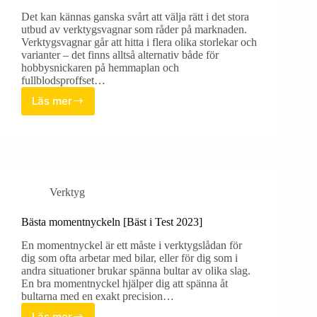
Det kan kännas ganska svårt att välja rätt i det stora
utbud av verktygsvagnar som råder på marknaden.
Verktygsvagnar går att hitta i flera olika storlekar och
varianter – det finns alltså alternativ både för
hobbysnickaren på hemmaplan och
fullblodsproffset…
Läs mer
Bästa
verktygsvagnen
[Bäst
i
Test
2023]
Verktyg
Bästa momentnyckeln [Bäst i Test 2023]
En momentnyckel är ett måste i verktygslådan för
dig som ofta arbetar med bilar, eller för dig som i
andra situationer brukar spänna bultar av olika slag.
En bra momentnyckel hjälper dig att spänna åt
bultarna med en exakt precision…
Läs mer