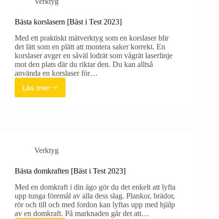
Verktyg
Bästa korslasern [Bäst i Test 2023]
Med ett praktiskt mätverktyg som en korslaser blir
det lätt som en plätt att montera saker korrekt. En
korslaser avger en såväl lodrät som vågrät laserlinje
mot den plats där du riktar den. Du kan alltså
använda en korslaser för…
Läs mer
Bästa
korslasern
[Bäst
i
Test
2023]
Verktyg
Bästa domkraften [Bäst i Test 2023]
Med en domkraft i din ägo gör du det enkelt att lyfta
upp tunga föremål av alla dess slag. Plankor, brädor,
rör och till och med fordon kan lyftas upp med hjälp
av en domkraft. På marknaden går det att…