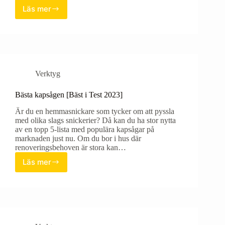
Läs mer
Bästa
domkraften
[Bäst
i
Test
2023]
Verktyg
Bästa kapsågen [Bäst i Test 2023]
Är du en hemmasnickare som tycker om att pyssla
med olika slags snickerier? Då kan du ha stor nytta
av en topp 5-lista med populära kapsågar på
marknaden just nu. Om du bor i hus där
renoveringsbehoven är stora kan…
Läs mer
Bästa
kapsågen
[Bäst
i
Test
2023]