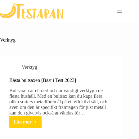
Skip
to
content
Verktyg
Verktyg
Bästa bultsaxen [Bäst i Test 2023]
Bultsaxen är ett oerhört nödvändigt verktyg i de
flesta hushåll. Med en bultsax kan du kapa flera
olika sorters metallföremål på ett effektivt sätt, och
även om den är specifikt framtagen för just metall
kan den givetvis också användas för…
Läs mer
Bästa
bultsaxen
[Bäst