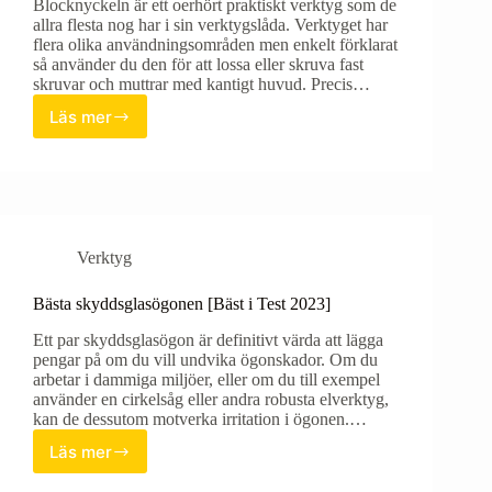
Blocknyckeln är ett oerhört praktiskt verktyg som de
allra flesta nog har i sin verktygslåda. Verktyget har
flera olika användningsområden men enkelt förklarat
så använder du den för att lossa eller skruva fast
skruvar och muttrar med kantigt huvud. Precis…
Läs mer
Bästa
blocknycklarna
[Bäst
i
Test
2023]
Verktyg
Bästa skyddsglasögonen [Bäst i Test 2023]
Ett par skyddsglasögon är definitivt värda att lägga
pengar på om du vill undvika ögonskador. Om du
arbetar i dammiga miljöer, eller om du till exempel
använder en cirkelsåg eller andra robusta elverktyg,
kan de dessutom motverka irritation i ögonen.…
Läs mer
Bästa
skyddsglasögonen