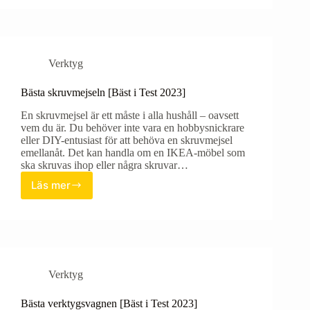
[Bäst
i
Test
2023]
Verktyg
Bästa skruvmejseln [Bäst i Test 2023]
En skruvmejsel är ett måste i alla hushåll – oavsett
vem du är. Du behöver inte vara en hobbysnickrare
eller DIY-entusiast för att behöva en skruvmejsel
emellanåt. Det kan handla om en IKEA-möbel som
ska skruvas ihop eller några skruvar…
Läs mer
Bästa
skruvmejseln
[Bäst
i
Test
2023]
Verktyg
Bästa verktygsvagnen [Bäst i Test 2023]