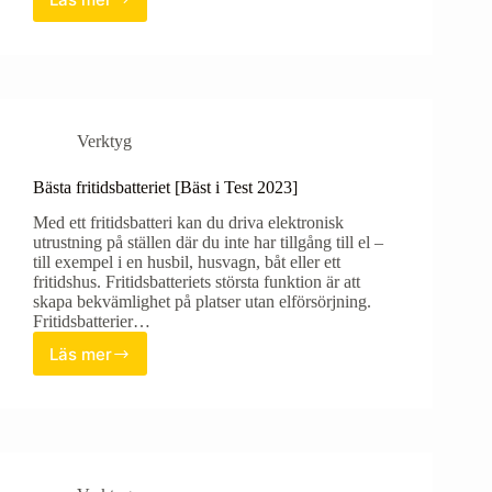
Bästa
momentnyckeln
[Bäst
i
Test
2023]
Verktyg
Bästa fritidsbatteriet [Bäst i Test 2023]
Med ett fritidsbatteri kan du driva elektronisk
utrustning på ställen där du inte har tillgång till el –
till exempel i en husbil, husvagn, båt eller ett
fritidshus. Fritidsbatteriets största funktion är att
skapa bekvämlighet på platser utan elförsörjning.
Fritidsbatterier…
Läs mer
Bästa
fritidsbatteriet
[Bäst
i
Test
2023]