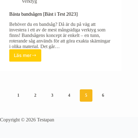
Verktyg
Bästa bandsågen [Bäst i Test 2023]
Behöver du en bandsåg? Då är du på väg att
investera i ett av de mest mångsidiga verktyg som
finns! Bandsågens koncept är enkelt – en tunn,
roterande såg används för att göra exakta skärningar
i olika material. Det går…
Läs mer
Bästa
bandsågen
[Bäst
i
Test
2023]
1
2
3
4
5
6
Copyright © 2026 Testapan