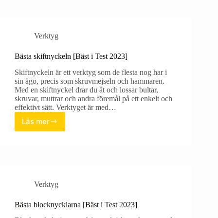
i
Test
2023]
Verktyg
Bästa skiftnyckeln [Bäst i Test 2023]
Skiftnyckeln är ett verktyg som de flesta nog har i
sin ägo, precis som skruvmejseln och hammaren.
Med en skiftnyckel drar du åt och lossar bultar,
skruvar, muttrar och andra föremål på ett enkelt och
effektivt sätt. Verktyget är med…
Läs mer
Bästa
skiftnyckeln
[Bäst
i
Test
2023]
Verktyg
Bästa blocknycklarna [Bäst i Test 2023]