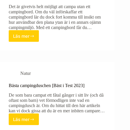
Det är givetvis helt möjligt att campa utan ett
campingbord. Om du väl införskaffar ett
campingbord lär du dock fort komma till insikt om
hur användbar den plana ytan är i en annars ojämn
campingmiljö. Med ett campingbord får du…
Läs mer
Bästa
campingbordet
[Bäst
i
Test
2023]
Natur
Bästa campingduschen [Bäst i Test 2023]
De som bara campat ett fåtal gånger i sitt liv (och då
oftast som barn) vet förmodligen inte vad en
campingdusch är. Om du hittat till den här artikeln
kan vi dock gissa att du är en mer inbiten campare…
Läs mer
Bästa
campingduschen