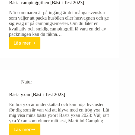
Bästa campinggrillen [Bäst i Test 2023]
När sommaren är på ingång är det många svenskar
som väljer att packa husbilen eller husvagnen och ge
sig iväg ut på campingsemester. Om du låter en
kvalitativ och smidig campinggrill få vara en del av
packningen kan du räkna…
Läs mer
Bästa
campinggrillen
[Bäst
i
Test
2023]
Natur
Bästa yxan [Bäst i Test 2023]
En bra yxa är underskattad och kan höja livslusten
för dig som är van vid att klyva med en trög yxa. Låt
mig visa mina bästa yxor! Bästa yxan 2023: Välj rätt
yxa Yxan som vinner mitt test, Marttiini Camping…
Läs mer
Bästa