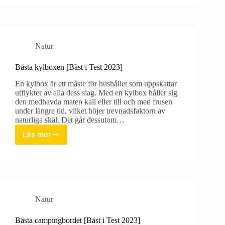
Bäst
i
test
Natur
Bästa kylboxen [Bäst i Test 2023]
En kylbox är ett måste för hushållet som uppskattar
utflykter av alla dess slag. Med en kylbox håller sig
den medhavda maten kall eller till och med frusen
under längre tid, vilket höjer trevnadsfaktorn av
naturliga skäl. Det går dessutom…
Läs mer
Bästa
kylboxen
[Bäst
i
Test
2023]
Natur
Bästa campingbordet [Bäst i Test 2023]