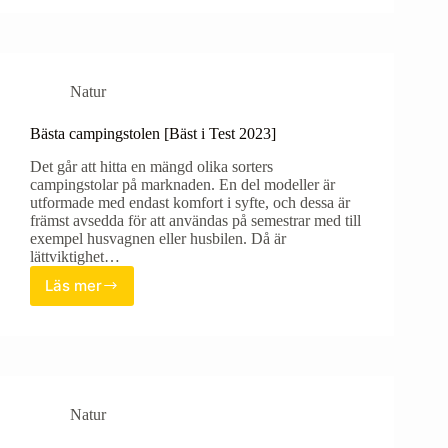
[Bäst
i
Test
2023]
Natur
Bästa campingstolen [Bäst i Test 2023]
Det går att hitta en mängd olika sorters
campingstolar på marknaden. En del modeller är
utformade med endast komfort i syfte, och dessa är
främst avsedda för att användas på semestrar med till
exempel husvagnen eller husbilen. Då är
lättviktighet…
Läs mer
Bästa
campingstolen
[Bäst
i
Test
2023]
Natur