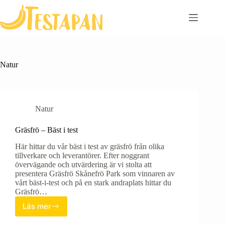
Skip
to
content
Natur
Natur
Gräsfrö – Bäst i test
Här hittar du vår bäst i test av gräsfrö från olika
tillverkare och leverantörer. Efter noggrant
övervägande och utvärdering är vi stolta att
presentera Gräsfrö Skånefrö Park som vinnaren av
vårt bäst-i-test och på en stark andraplats hittar du
Gräsfrö…
Läs mer
Gräsfrö
–