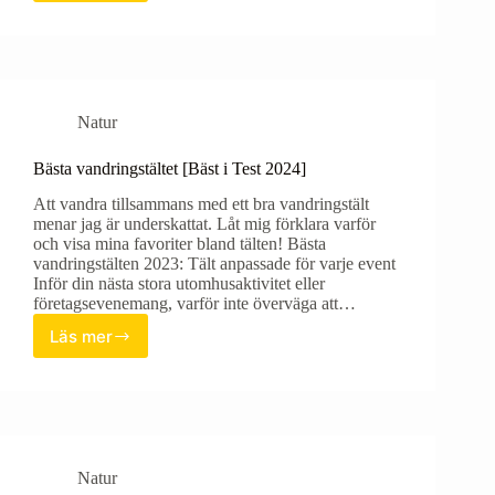
yxan
[Bäst
i
Test
2023]
Natur
Bästa vandringstältet [Bäst i Test 2024]
Att vandra tillsammans med ett bra vandringstält
menar jag är underskattat. Låt mig förklara varför
och visa mina favoriter bland tälten! Bästa
vandringstälten 2023: Tält anpassade för varje event
Inför din nästa stora utomhusaktivitet eller
företagsevenemang, varför inte överväga att…
Läs mer
Bästa
vandringstältet
[Bäst
i
Test
2024]
Natur