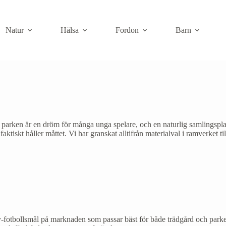
Natur
Hälsa
Fordon
Barn
parken är en dröm för många unga spelare, och en naturlig samlingsplats f
aktiskt håller måttet. Vi har granskat alltifrån materialval i ramverket ti
y-fotbollsmål på marknaden som passar bäst för både trädgård och parker