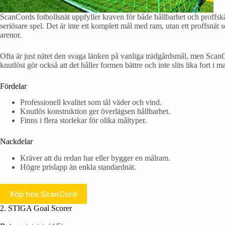
ScanCords fotbollsnät uppfyller kraven för både hållbarhet och proffskän
seriösare spel. Det är inte ett komplett mål med ram, utan ett proffsnät
arenor.
Ofta är just nätet den svaga länken på vanliga trädgårdsmål, men ScanCor
knutlöst gör också att det håller formen bättre och inte slits lika fort i
Fördelar
Professionell kvalitet som tål väder och vind.
Knutlös konstruktion ger överlägsen hållbarhet.
Finns i flera storlekar för olika måltyper.
Nackdelar
Kräver att du redan har eller bygger en målram.
Högre prislapp än enkla standardnät.
Köp hos ScanCord
2. STIGA Goal Scorer