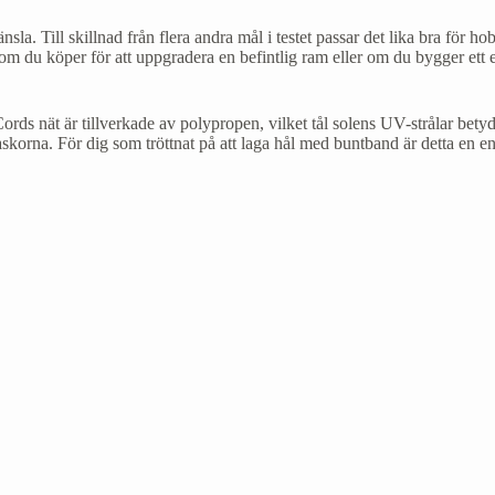
sla. Till skillnad från flera andra mål i testet passar det lika bra för
 som du köper för att uppgradera en befintlig ram eller om du bygger ett 
ds nät är tillverkade av polypropen, vilket tål solens UV-strålar betydl
 maskorna. För dig som tröttnat på att laga hål med buntband är detta en e