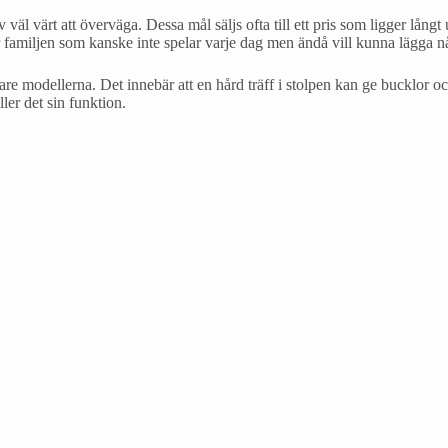
 väl värt att överväga. Dessa mål säljs ofta till ett pris som ligger lång
ör familjen som kanske inte spelar varje dag men ändå vill kunna lägga nå
are modellerna. Det innebär att en hård träff i stolpen kan ge bucklor o
ler det sin funktion.