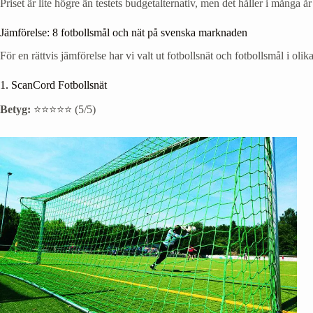
Priset är lite högre än testets budgetalternativ, men det håller i många år
Jämförelse: 8 fotbollsmål och nät på svenska marknaden
För en rättvis jämförelse har vi valt ut fotbollsnät och fotbollsmål i oli
1. ScanCord Fotbollsnät
Betyg:
⭐⭐⭐⭐⭐ (5/5)