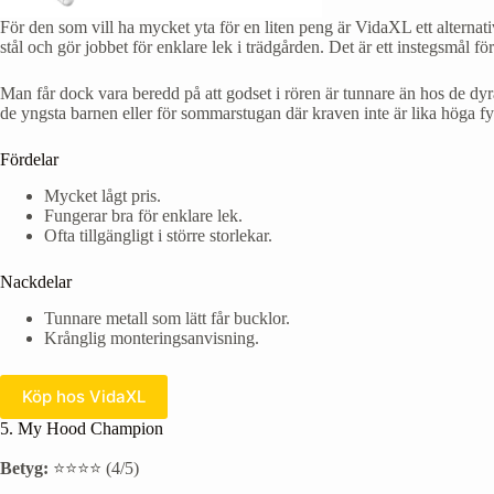
För den som vill ha mycket yta för en liten peng är VidaXL ett alternativ
stål och gör jobbet för enklare lek i trädgården. Det är ett instegsmål f
Man får dock vara beredd på att godset i rören är tunnare än hos de dyr
de yngsta barnen eller för sommarstugan där kraven inte är lika höga fyl
Fördelar
Mycket lågt pris.
Fungerar bra för enklare lek.
Ofta tillgängligt i större storlekar.
Nackdelar
Tunnare metall som lätt får bucklor.
Krånglig monteringsanvisning.
Köp hos VidaXL
5. My Hood Champion
Betyg:
⭐⭐⭐⭐ (4/5)