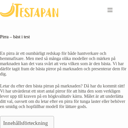
Skip
to
content
Pirra – bäst i test
En pirra är ett oumbärligt redskap för både hantverkare och
hemmafixare. Men med så många olika modeller och märken på
marknaden kan det vara svårt att veta vilken som är den bästa. Vi har
därför tagit fram de bästa pirror på marknaden och presenterar dem för
dig.
Letar du efter den bästa pirran på marknaden? Då har du kommit rätt!
Vi har utvärderat ett stort antal pirror för att hitta den som verkligen
lever upp till kraven på en högkvalitativ kärra. Målet är att underlätta
ditt val, oavsett om du letar efter en pirra för tunga laster eller behöver
en smidig och hopfällbar modell för lättare gods.
Innehållsförteckning