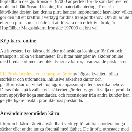
hopfällbara design. Ironside 197000 är perfekt för de som behöver en
mobil och lättförvarad lösning för materialhantering. Trots sin
lättviktiga design kan denna pirra hantera imponerande lastvikter, vilket
gör den till ett kraftfullt verktyg för dina transportbehov. Om du är ute
efter en pirra som är både lätt att förvara och effektiv i bruk, är
Hopfällbar Magasinkärra Ironside 197000 ett bra val.
Köp kärra online
Att investera i en kärra erbjuder mångsidiga lösningar för flytt och
transport i olika verksamheter. Du hittar mängder av aktörer online
med breda sortiment av olika typer av kärror, i varierande prisklasser.
PK Produkter levererar transportkärror
av högsta kvalitet i olika
storlekar och utföranden, inklusive säkerhetskärror och
plattformskärror, vilket möjliggör anpassning efter specifika behov.
Deras fokus på kvalitet och säkerhet gör det tryggt att välja en produkt
som uppfyller höga standarder, och recensioner från andra kunder kan
ge ytterligare insikt i produkternas prestanda.
Användningsområden kärra
Pirror och kärror är ett användbart verktyg för att transportera tunga
säckar eller andra tunga föremål med lätthet. De är ofta utrustade med