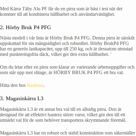
Med Kärra Täby Alu PF får du en pirra som är bäst i test när det
kommer till att kombinera hållbarhet och användarvänlighet.
2. Hörby Bruk P4 PFG​
Nästa modell i vår lista är Hörby Bruk P4 PFG. Denna pirra är särskilt
uppskattad för sin mångsidighet och robusthet. Hörby BrukP4 PFG
har en generös lastkapacitet, upp till 250 kg, och är dessutom utrustad
med punkteringsfria däck, vilket ger den extra hållbarhet. ¨
Om du letar efter en pirra som klarar av varierande arbetsuppgifter och
som står upp mot slitage, är HÖRBY BRUK P4 PFG ett bra val.
Hitta den hos
Bauhaus
.
3. Magasinkärra L3
Magasinkärra L3 är ett annat bra val till en allsidig pirra. Den är
designad för att effektivt hantera större varor, vilket gör den till ett
utmärkt val för de som behöver transportera skrymmande föremål.
Magasinkärra L3 har en robust och stabil konstruktion som säkerställer