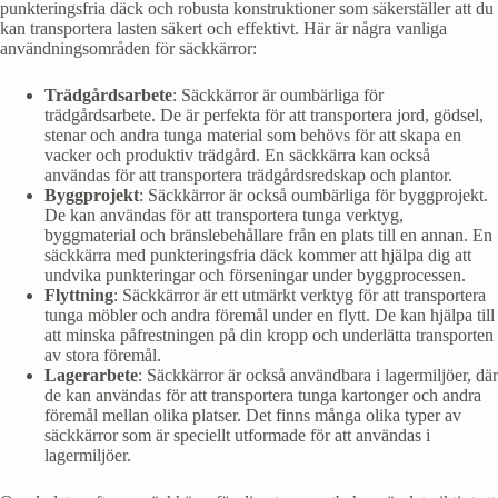
punkteringsfria däck och robusta konstruktioner som säkerställer att du
kan transportera lasten säkert och effektivt. Här är några vanliga
användningsområden för säckkärror:
Trädgårdsarbete
: Säckkärror är oumbärliga för
trädgårdsarbete. De är perfekta för att transportera jord, gödsel,
stenar och andra tunga material som behövs för att skapa en
vacker och produktiv trädgård. En säckkärra kan också
användas för att transportera trädgårdsredskap och plantor.
Byggprojekt
: Säckkärror är också oumbärliga för byggprojekt.
De kan användas för att transportera tunga verktyg,
byggmaterial och bränslebehållare från en plats till en annan. En
säckkärra med punkteringsfria däck kommer att hjälpa dig att
undvika punkteringar och förseningar under byggprocessen.
Flyttning
: Säckkärror är ett utmärkt verktyg för att transportera
tunga möbler och andra föremål under en flytt. De kan hjälpa till
att minska påfrestningen på din kropp och underlätta transporten
av stora föremål.
Lagerarbete
: Säckkärror är också användbara i lagermiljöer, där
de kan användas för att transportera tunga kartonger och andra
föremål mellan olika platser. Det finns många olika typer av
säckkärror som är speciellt utformade för att användas i
lagermiljöer.