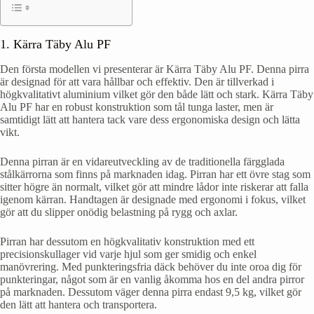
1. Kärra Täby Alu PF
Den första modellen vi presenterar är Kärra Täby Alu PF. Denna pirra
är designad för att vara hållbar och effektiv. Den är tillverkad i
högkvalitativt aluminium vilket gör den både lätt och stark. Kärra Täby
Alu PF har en robust konstruktion som tål tunga laster, men är
samtidigt lätt att hantera tack vare dess ergonomiska design och lätta
vikt.
Denna pirran är en vidareutveckling av de traditionella färgglada
stålkärrorna som finns på marknaden idag. Pirran har ett övre stag som
sitter högre än normalt, vilket gör att mindre lådor inte riskerar att falla
igenom kärran. Handtagen är designade med ergonomi i fokus, vilket
gör att du slipper onödig belastning på rygg och axlar.
Pirran har dessutom en högkvalitativ konstruktion med ett
precisionskullager vid varje hjul som ger smidig och enkel
manövrering. Med punkteringsfria däck behöver du inte oroa dig för
punkteringar, något som är en vanlig åkomma hos en del andra pirror
på marknaden. Dessutom väger denna pirra endast 9,5 kg, vilket gör
den lätt att hantera och transportera.