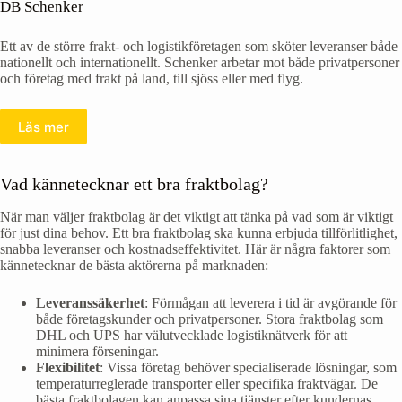
DB Schenker
Ett av de större frakt- och logistikföretagen som sköter leveranser både
nationellt och internationellt. Schenker arbetar mot både privatpersoner
och företag med frakt på land, till sjöss eller med flyg.
Läs mer
Vad kännetecknar ett bra fraktbolag?
När man väljer fraktbolag är det viktigt att tänka på vad som är viktigt
för just dina behov. Ett bra fraktbolag ska kunna erbjuda tillförlitlighet,
snabba leveranser och kostnadseffektivitet. Här är några faktorer som
kännetecknar de bästa aktörerna på marknaden:
Leveranssäkerhet
: Förmågan att leverera i tid är avgörande för
både företagskunder och privatpersoner. Stora fraktbolag som
DHL och UPS har välutvecklade logistiknätverk för att
minimera förseningar.
Flexibilitet
: Vissa företag behöver specialiserade lösningar, som
temperaturreglerade transporter eller specifika fraktvägar. De
bästa fraktbolagen kan anpassa sina tjänster efter kundernas