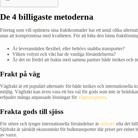
De 4 billigaste metoderna
Företag som vill optimera sina fraktkostnader har ett antal olika alterna
utan att kompromissa med kvaliteten. För att hitta den bästa fraktlösni
Är leveranstiden flexibel, eller behövs snabba transporter?
Vilken volym och vikt har de vanliga försändelserna?
Är det en fördel att frakta med samma partner både inrikes och in
Frakt på väg
Vägfrakt är ett populärt alternativ för både inrikes och internationella t
möjlig. Vägfrakt kan även vara ett bra val för gods som inte är bråds
erbjuder många anpassade lösningar för
vägtransporter
.
Frakta gods till sjöss
För större och tyngre internationella försändelser är
sjöfrakt
ofta det bi
Sjöfrakt är särskilt ekonomiskt för bulktransporter där priset per enhet 
av varor.