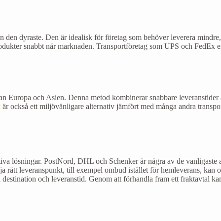
n den dyraste. Den är idealisk för företag som behöver leverera mindre,
tt produkter snabbt når marknaden. Transportföretag som UPS och FedEx er
ellan Europa och Asien. Denna metod kombinerar snabbare leveranstider än 
t
är också ett miljövänligare alternativ jämfört med många andra transpor
ktiva lösningar. PostNord, DHL och Schenker är några av de vanligaste al
välja rätt leveranspunkt, till exempel ombud istället för hemleverans, kan
estination och leveranstid. Genom att förhandla fram ett fraktavtal kan