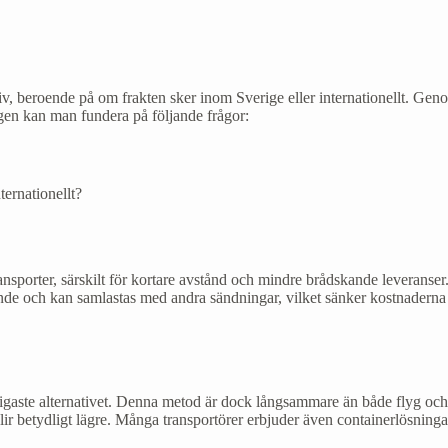
tiv, beroende på om frakten sker inom Sverige eller internationellt. Genom
ngen kan man fundera på följande frågor:
ternationellt?
ransporter, särskilt för kortare avstånd och mindre brådskande leveranser.
kande och kan samlastas med andra sändningar, vilket sänker kostnader
lligaste alternativet. Denna metod är dock långsammare än både flyg och 
blir betydligt lägre. Många transportörer erbjuder även containerlösninga