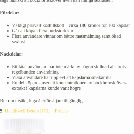
sägs faktiskt att bockhornsklöver även kan främja sexlusten.
Fördelar:
Väldigt prisvärt kosttillskott – cirka 180 kronor för 100 kapslar
Går att köpa i flera burkstorlekar
Flera användare vittnar om bättre matsmältning samt ökad
sexlust
Nackdelar:
Ett fåtal användare har inte märkt av någon skillnad alls trots
regelbunden användning
Vissa användare har upplevt att kapslarna smakar illa
En del köpare anser att koncentrationen av bockhornsklöver-
extrakt i kapslarna kunde varit högre
Ber om ursäkt, inga återförsäljare tillgängliga.
5.
Healthwell Betain HCL + Proteas