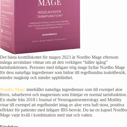
Det bästa kosttillskottet för magen 2023 är Nordbo Mage eftersom
många användare vittnar om att den verkligen “håller igång”
tarmfunktionen. Personer med tidigare trög mage hyllar Nordbo Mage
för dess naturliga ingredienser som bidrar till regelbundna toalettbesök,
mindre magknip och mindre uppblåsthet.
Nordbo Mage
innehåller naturliga ingredienser som till exempel aloe
ferox, rabarberrot och magnesium som främjar en normal tarmfunktion.
En studie från 2018 i Journal of Neurogastroenterology and Motility
visar till exempel att regelbundet intag av aloe vera haft stora, positiva
effekter för patienter med tidigare IBS-besvär. Du tar en kapsel Nordbo
Mage varje kväll i kombination med mat och vatten.
Fördelar: