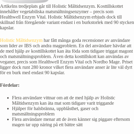
Artikelns tredjeplats går till Holistic Måltidsenzym. Kosttillskottet
innehåller vegetabiliska matsmältningsenzymer – precis som
Healthwell Enzym Vital. Holistic Måltidsenzym erbjuds dock till
skillnad från föregående variant endast i en burkstorlek med 90 stycken
kapslar.
Holistic Måltidsenzym
har fått många goda recensioner av användare
som lider av IBS och andra magproblem. En del användare hävdar att
de med hjälp av kosttillskottet kan äta föda som tidigare triggat magont
och matsmältningsproblem. Även detta kosttillskott kan användas av
veganer, precis som Healthwell Enzym Vital och Nordbo Mage. Priset
ligger dock runt 280 kronor vilket flera användare anser är lite väl dyrt
för en burk med endast 90 kapslar.
Fördelar:
Flera användare vittnar om att de med hjälp av Holistic
Måltidsenzym kan äta mat som tidigare varit triggande
Hjälper för halsbränna, uppblåsthet, gaser och
matsmältningsproblem
Flera användare menar att de även känner sig piggare eftersom
magen tar upp näring på ett bättre sätt