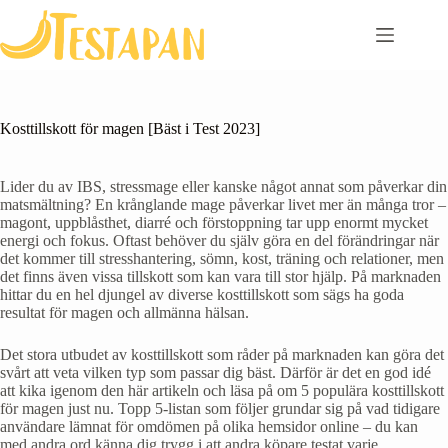
Skip
to
content
Kosttillskott för magen [Bäst i Test 2023]
Lider du av IBS, stressmage eller kanske något annat som påverkar din
matsmältning? En krånglande mage påverkar livet mer än många tror –
magont, uppblåsthet, diarré och förstoppning tar upp enormt mycket
energi och fokus. Oftast behöver du själv göra en del förändringar när
det kommer till stresshantering, sömn, kost, träning och relationer, men
det finns även vissa tillskott som kan vara till stor hjälp. På marknaden
hittar du en hel djungel av diverse kosttillskott som sägs ha goda
resultat för magen och allmänna hälsan.
Det stora utbudet av kosttillskott som råder på marknaden kan göra det
svårt att veta vilken typ som passar dig bäst. Därför är det en god idé
att kika igenom den här artikeln och läsa på om 5 populära kosttillskott
för magen just nu. Topp 5-listan som följer grundar sig på vad tidigare
användare lämnat för omdömen på olika hemsidor online – du kan
med andra ord känna dig trygg i att andra köpare testat varje