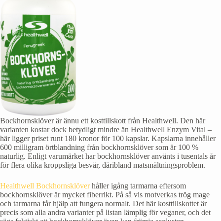
Bockhornsklöver är ännu ett kosttillskott från Healthwell. Den här
varianten kostar dock betydligt mindre än Healthwell Enzym Vital –
här ligger priset runt 180 kronor för 100 kapslar. Kapslarna innehåller
600 milligram örtblandning från bockhornsklöver som är 100 %
naturlig. Enligt varumärket har bockhornsklöver använts i tusentals år
för flera olika kroppsliga besvär, däribland matsmältningsproblem.
Healthwell Bockhornsklöver
håller igång tarmarna eftersom
bockhornsklöver är mycket fiberrikt. På så vis motverkas trög mage
och tarmarna får hjälp att fungera normalt. Det här kosttillskottet är
precis som alla andra varianter på listan lämplig för veganer, och det