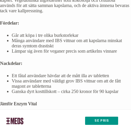
kapsel. Vegetabiliska ingredienser som kokosolja och cellulosa
används för att sätta samman kapslarna, och de aktiva ämnena bevaras
tack vare kallpressning.
Fördelar:
Går att köpa i tre olika burkstorlekar
Många användare med IBS vittnar om att kapslarna minskat
deras symtom drastiskt
Lämpar sig även för veganer precis som artikelns vinnare
Nackdelar:
Ett fåtal användare hävdar att de mått illa av tabletten
Vissa användare med väldigt grov IBS vittnar om att de fått
magont av tabletterna
Ganska dyrt kosttillskott – cirka 250 kronor för 90 kapslar
Jämför Enzym Vital
SE PRIS