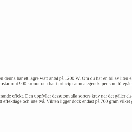
denna har ett lägre watt-antal på 1200 W. Om du har en bil av liten ell
star runt 900 kronor och har i princip samma egenskaper som föregåend
erande effekt. Den uppfyller dessutom alla sorters krav när det gäller e
ett effektläge och inte två. Vikten ligger dock endast på 700 gram vil