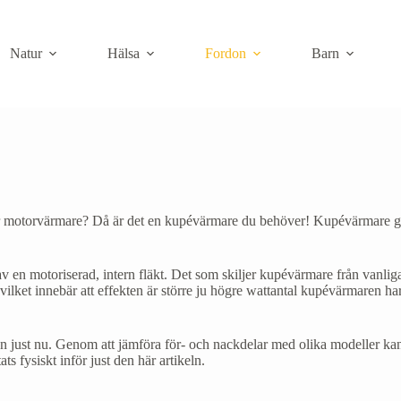
Natur
Hälsa
Fordon
Barn
ar motorvärmare? Då är det en kupévärmare du behöver! Kupévärmare ger 
en motoriserad, intern fläkt. Det som skiljer kupévärmare från vanliga 
ket innebär att effekten är större ju högre wattantal kupévärmaren har. 
just nu. Genom att jämföra för- och nackdelar med olika modeller kan de
s fysiskt inför just den här artikeln.