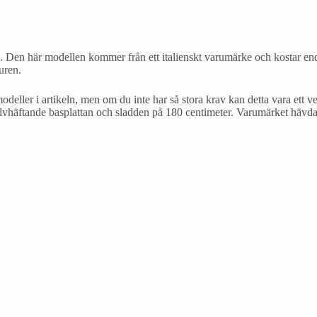
 Den här modellen kommer från ett italienskt varumärke och kostar endas
uren.
odeller i artikeln, men om du inte har så stora krav kan detta vara ett v
självhäftande basplattan och sladden på 180 centimeter. Varumärket hävda