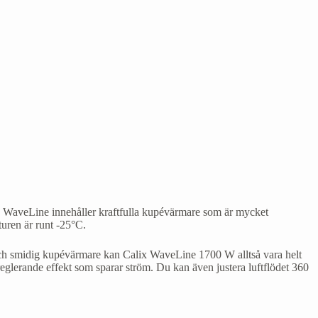
av WaveLine innehåller kraftfulla kupévärmare som är mycket
turen är runt -25°C.
g och smidig kupévärmare kan Calix WaveLine 1700 W alltså vara helt
lerande effekt som sparar ström. Du kan även justera luftflödet 360