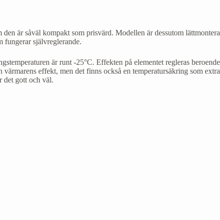
n är såväl kompakt som prisvärd. Modellen är dessutom lättmonterad
 fungerar självreglerande.
gstemperaturen är runt -25°C. Effekten på elementet regleras beroende
en värmarens effekt, men det finns också en temperatursäkring som extr
 det gott och väl.