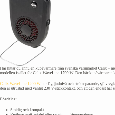
Här hittar du ännu en kupévärmare från svenska varumärket Calix – men 
modellen istället för Calix WaveLine 1700 W. Den här kupévärmaren ko
Calix WaveLine 1200 W
har låg ljudnivå och strömsparande, självregl
den är utrustad med vanlig 230 V-stickkontakt, och att den endast har 
Fördelar:
Smidig och kompakt
Reglerar watt-antalet efter omgivningstemperaturen