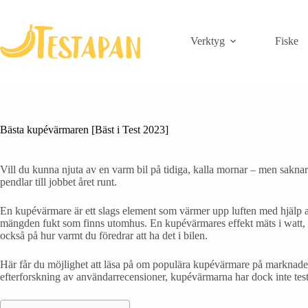
Skip
to
content
Verktyg
Fiske
Bästa kupévärmaren [Bäst i Test 2023]
Vill du kunna njuta av en varm bil på tidiga, kalla mornar – men sakn
pendlar till jobbet året runt.
En kupévärmare är ett slags element som värmer upp luften med hjälp av 
mängden fukt som finns utomhus. En kupévärmares effekt mäts i watt, vil
också på hur varmt du föredrar att ha det i bilen.
Här får du möjlighet att läsa på om populära kupévärmare på marknaden 
efterforskning av användarrecensioner, kupévärmarna har dock inte testat