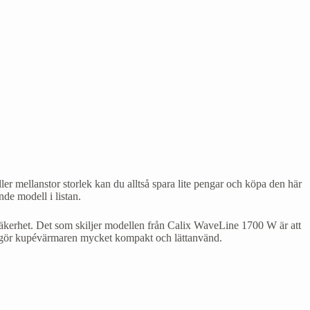
er mellanstor storlek kan du alltså spara lite pengar och köpa den här
e modell i listan.
lsäkerhet. Det som skiljer modellen från Calix WaveLine 1700 W är att
ket gör kupévärmaren mycket kompakt och lättanvänd.