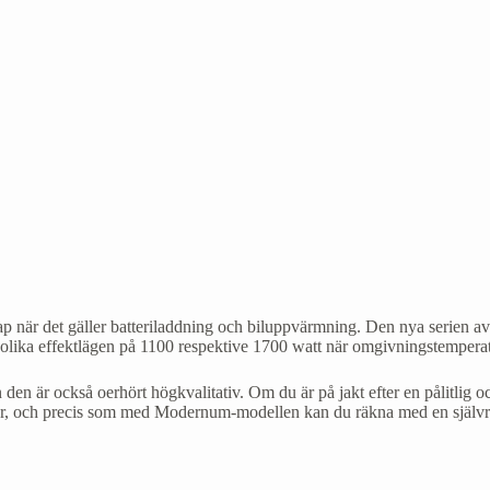
ap när det gäller batteriladdning och biluppvärmning. Den nya serien 
vå olika effektlägen på 1100 respektive 1700 watt när omgivningstempera
 den är också oerhört högkvalitativ. Om du är på jakt efter en pålitli
ör, och precis som med Modernum-modellen kan du räkna med en självreg