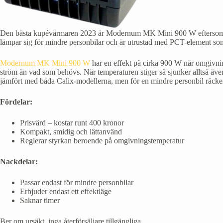
Den bästa kupévärmaren 2023 är Modernum MK Mini 900 W eftersom de
lämpar sig för mindre personbilar och är utrustad med PCT-element som
Modernum MK Mini 900 W
har en effekt på cirka 900 W när omgivnin
ström än vad som behövs. När temperaturen stiger så sjunker alltså äv
jämfört med båda Calix-modellerna, men för en mindre personbil räcker
Fördelar:
Prisvärd – kostar runt 400 kronor
Kompakt, smidig och lättanvänd
Reglerar styrkan beroende på omgivningstemperatur
Nackdelar:
Passar endast för mindre personbilar
Erbjuder endast ett effektläge
Saknar timer
Ber om ursäkt, inga återförsäljare tillgängliga.