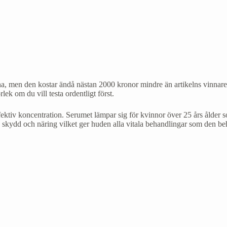
rna, men den kostar ändå nästan 2000 kronor mindre än artikelns vinnare
ek om du vill testa ordentligt först.
fektiv koncentration. Serumet lämpar sig för kvinnor över 25 års ålder so
, skydd och näring vilket ger huden alla vitala behandlingar som den b