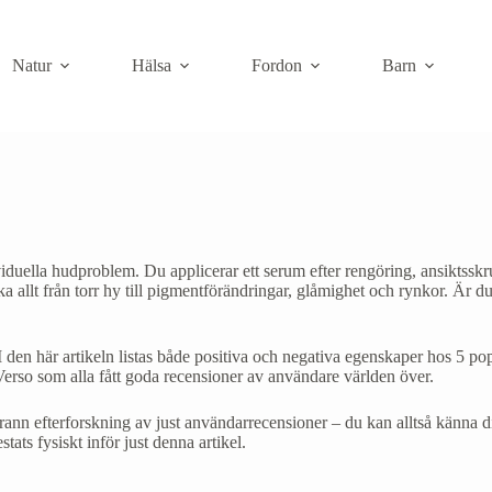
Natur
Hälsa
Fordon
Barn
iduella hudproblem. Du applicerar ett serum efter rengöring, ansiktssk
llt från torr hy till pigmentförändringar, glåmighet och rynkor. Är du 
 den här artikeln listas både positiva och negativa egenskaper hos 5 po
rso som alla fått goda recensioner av användare världen över.
nn efterforskning av just användarrecensioner – du kan alltså känna dig
ats fysiskt inför just denna artikel.