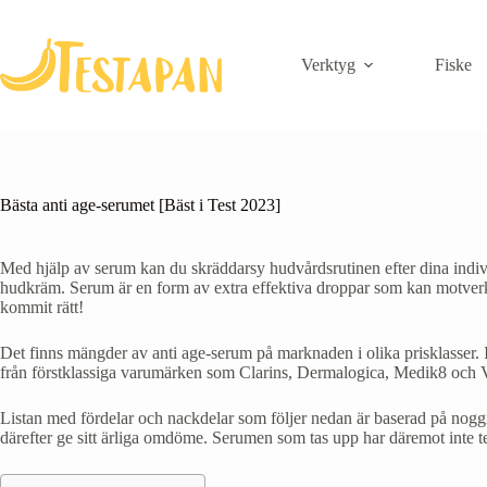
Skip
to
content
Verktyg
Fiske
Bästa anti age-serumet [Bäst i Test 2023]
Med hjälp av serum kan du skräddarsy hudvårdsrutinen efter dina indiv
hudkräm. Serum är en form av extra effektiva droppar som kan motverka a
kommit rätt!
Det finns mängder av anti age-serum på marknaden i olika prisklasser. I
från förstklassiga varumärken som Clarins, Dermalogica, Medik8 och Ve
Listan med fördelar och nackdelar som följer nedan är baserad på noggra
därefter ge sitt ärliga omdöme. Serumen som tas upp har däremot inte test