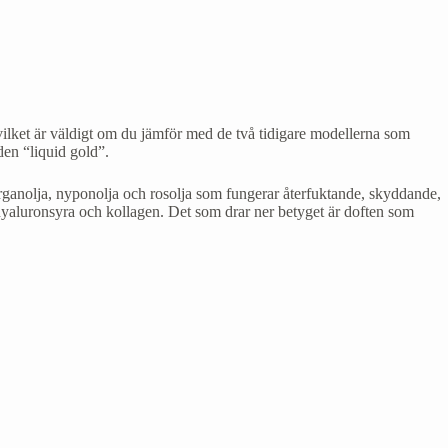
 vilket är väldigt om du jämför med de två tidigare modellerna som
den “liquid gold”.
rganolja, nyponolja och rosolja som fungerar återfuktande, skyddande,
yaluronsyra och kollagen. Det som drar ner betyget är doften som