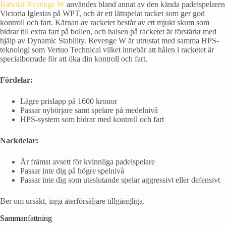
Babolat Revenge W
användes bland annat av den kända padelspelaren
Victoria Iglesias på WPT, och är ett lättspelat racket som ger god
kontroll och fart. Kärnan av racketet består av ett mjukt skum som
bidrar till extra fart på bollen, och halsen på racketet är förstärkt med
hjälp av Dynamic Stability. Revenge W är utrustat med samma HPS-
teknologi som Vertuo Technical vilket innebär att hålen i racketet är
specialborrade för att öka din kontroll och fart.
Fördelar:
Lägre prislapp på 1600 kronor
Passar nybörjare samt spelare på medelnivå
HPS-system som bidrar med kontroll och fart
Nackdelar:
Är främst avsett för kvinnliga padelspelare
Passar inte dig på högre spelnivå
Passar inte dig som uteslutande spelar aggressivt eller defensivt
Ber om ursäkt, inga återförsäljare tillgängliga.
Sammanfattning