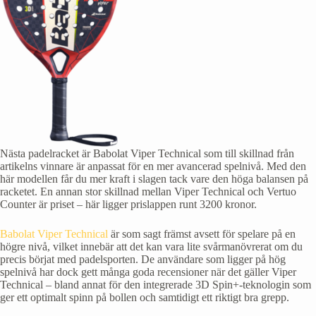
Nästa padelracket är Babolat Viper Technical som till skillnad från
artikelns vinnare är anpassat för en mer avancerad spelnivå. Med den
här modellen får du mer kraft i slagen tack vare den höga balansen på
racketet. En annan stor skillnad mellan Viper Technical och Vertuo
Counter är priset – här ligger prislappen runt 3200 kronor.
Babolat Viper Technical
är som sagt främst avsett för spelare på en
högre nivå, vilket innebär att det kan vara lite svårmanövrerat om du
precis börjat med padelsporten. De användare som ligger på hög
spelnivå har dock gett många goda recensioner när det gäller Viper
Technical – bland annat för den integrerade 3D Spin+-teknologin som
ger ett optimalt spinn på bollen och samtidigt ett riktigt bra grepp.