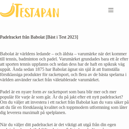
Skip
to
content
Padelracket från Babolat [Bäst i Test 2023]
Babolat är världens ledande – och äldsta – varumärke när det kommer
till tennis, badminton och padel. Varumärket grundades bara ett år efter
att sporten tennis uppfanns och sedan dess har de haft en spikrak väg
uppåt. Ända sedan 1875 har Babolat ägnat sin själ åt att framställa
förstklassiga produkter för racketsport, och flera av de bästa spelarna i
världen använder racket från väletablerade varumärket.
Padel är en nyare form av racketsport som bara blir mer och mer
populär för varje år som går. Är du på jakt efter ett nytt padelracket?
Om du väljer att investera i ett racket från Babolat kan du vara säker på
att du får en förstklassig kvalitet och toppmodern utformning som låter
dig leverera maximalt på spelplanen.
När du väljer ditt padelracket är det viktigt att utgå från din egen