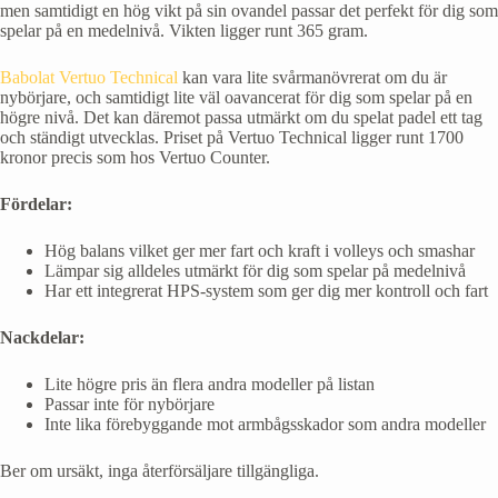
men samtidigt en hög vikt på sin ovandel passar det perfekt för dig som
spelar på en medelnivå. Vikten ligger runt 365 gram.
Babolat Vertuo Technical
kan vara lite svårmanövrerat om du är
nybörjare, och samtidigt lite väl oavancerat för dig som spelar på en
högre nivå. Det kan däremot passa utmärkt om du spelat padel ett tag
och ständigt utvecklas. Priset på Vertuo Technical ligger runt 1700
kronor precis som hos Vertuo Counter.
Fördelar:
Hög balans vilket ger mer fart och kraft i volleys och smashar
Lämpar sig alldeles utmärkt för dig som spelar på medelnivå
Har ett integrerat HPS-system som ger dig mer kontroll och fart
Nackdelar:
Lite högre pris än flera andra modeller på listan
Passar inte för nybörjare
Inte lika förebyggande mot armbågsskador som andra modeller
Ber om ursäkt, inga återförsäljare tillgängliga.