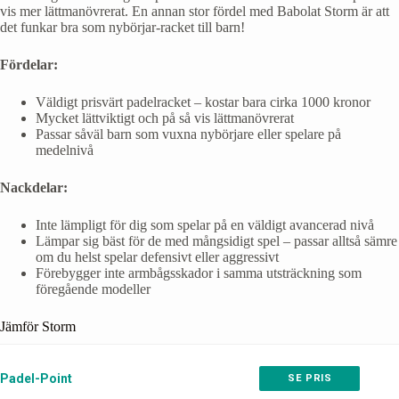
vis mer lättmanövrerat. En annan stor fördel med Babolat Storm är att
det funkar bra som nybörjar-racket till barn!
Fördelar:
Väldigt prisvärt padelracket – kostar bara cirka 1000 kronor
Mycket lättviktigt och på så vis lättmanövrerat
Passar såväl barn som vuxna nybörjare eller spelare på
medelnivå
Nackdelar:
Inte lämpligt för dig som spelar på en väldigt avancerad nivå
Lämpar sig bäst för de med mångsidigt spel – passar alltså sämre
om du helst spelar defensivt eller aggressivt
Förebygger inte armbågsskador i samma utsträckning som
föregående modeller
Jämför Storm
Padel-Point
SE PRIS