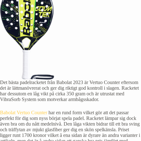
Det bästa padelracketet från Babolat 2023 är Vertuo Counter eftersom
det är lättmanövrerat och ger dig riktigt god kontroll i slagen. Racketet
har dessutom en låg vikt på cirka 350 gram och är utrustat med
VibraSorb System som motverkar armbågsskador.
Babolat Vertuo Counter
har en rund form vilket gör att det passar
perfekt för dig som nyss börjat spela padel. Racketet lämpar sig dock
även bra om du nått medelnivå. Den låga vikten bidrar till ett bra sving
och träffytan av mjukt glasfiber ger dig en skön spelkänsla. Priset
ligger runt 1700 kronor vilket å ena sidan är dyrare än andra varianter i
artikeln, men det är å andra sidan ett ganska bra pris jämfört med